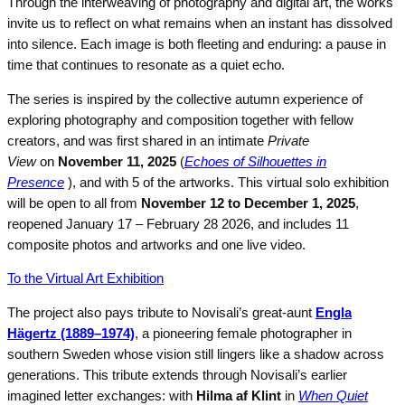
Through the interweaving of photography and digital art, the works
invite us to reflect on what remains when an instant has dissolved
into silence. Each image is both fleeting and enduring: a pause in
time that continues to resonate as a quiet echo.
The series is inspired by the collective autumn experience of
exploring photography and composition together with fellow
creators, and was first shared in an intimate
Private
View
on
November 11, 2025
(
Echoes of Silhouettes in
Presence
), and with 5 of the artworks. This virtual solo exhibition
will be open to all from
November 12 to December 1, 2025
,
reopened January 17 – February 28 2026, and includes 11
composite photos and artworks and one live video.
To the Virtual Art Exhibition
The project also pays tribute to Novisali’s great-aunt
Engla
Hägertz (1889–1974)
, a pioneering female photographer in
southern Sweden whose vision still lingers like a shadow across
generations. This tribute extends through Novisali’s earlier
imagined letter exchanges: with
Hilma af Klint
in
When Quiet