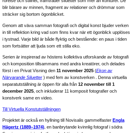
rörelse och stillhet, framträder siluetter som mer än konturer. De
blir bärare av minnen, fragment av relationer och drömmar som
sträcker sig bortom ögonblicket.
Genom att väva samman fotografi och digital konst bjuder verken
in till reflektion kring vad som finns kvar när ett ögonblick upplöses
i tystnad. Varje bild är både flyktig och bestående: en paus i tiden
som fortsätter att ljuda som ett stilla eko.
Serien är inspirerad av höstens kollektiva utforskande av fotografi
och komposition tillsammans med andra kreatörer, och delades
först i en Privat Visning den
11 november 2025
(
Ekon av
Närvarande Siluetter
) med fem av konstverken . Denna virtuella
separatutställning är öppen för alla från
12 november till 1
december 2025
, och inkluderar 11 komposit fotografier och
konstverk same en video.
Till Virtuella Konstutställningen
Projektet är också en hyllning till Novisalis gammelfaster
Engla
Hägertz (1889–1974)
, en banbrytande kvinnlig fotograf i södra