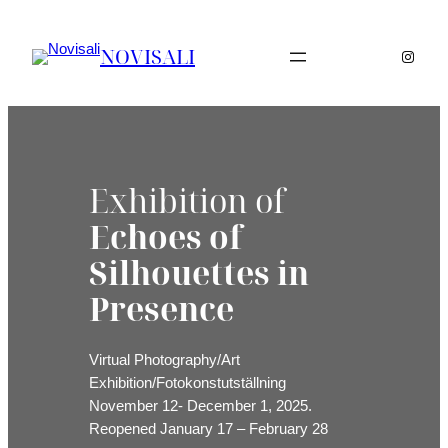
Skip
to
NOVISALI
Instag
content
Exhibition of
Echoes of
Silhouettes in
Presence
Virtual Photography/Art
Exhibition/Fotokonstutställning
November 12- December 1, 2025.
Reopened January 17 – February 28