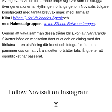
Sverige vars vision fortfarande dröjer sig kvar som en skugga
över generationerna. Hyllningen förlängs genom Novisalis tidigare
konstprojekt med tänkta brevväxlingar: med
Hilma af
Klint
i
When Quiet Visionaries Speak
och
med
Halmstadgruppen
i
In the Silence Between Images
.
Genom att väva samman dessa trådar blir
Ekon av Närvarande
Siluetter
både en meditation över nuet och en dialog med det
förflutna — en utställning där konst och fotografi möts och
påminner oss om att våra siluetter fortsätter tala, långt efter att
ögonblicket har passerat.
Follow Novisali on Instagram
Instagram